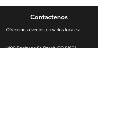
Contactenos
Ofrecemos eventos en varios locales:
*400 Robinson St, Basalt, CO 81621
*76 S 4th Street, Carbondale, CO 81623
Tel
970-963-8425
Correo electrónico
info@mezclasocialsdance.com