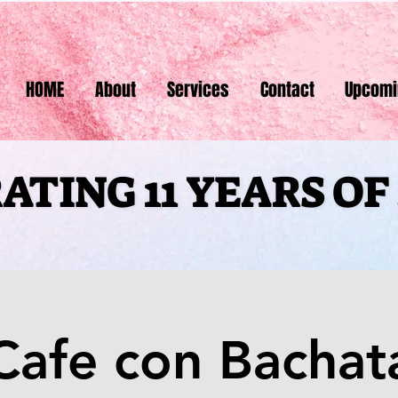
HOME
About
Services
Contact
Upcomi
ATING 11 YEARS O
ATING 11 YEARS O
Cafe con Bachat