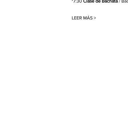
*7:30 
Clase de Bachata
 / Ba
LEER MÁS >