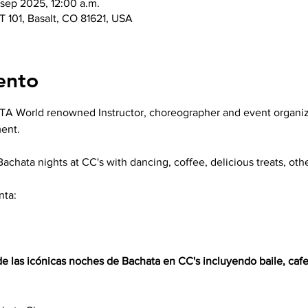
 sep 2025, 12:00 a.m.
T 101, Basalt, CO 81621, USA
ento
orld renowned Instructor, choreographer and event organizer.
ent.
Bachata nights at CC's with dancing, coffee, delicious treats, other
nta:
de las icónicas noches de Bachata en CC's incluyendo baile, cafe,