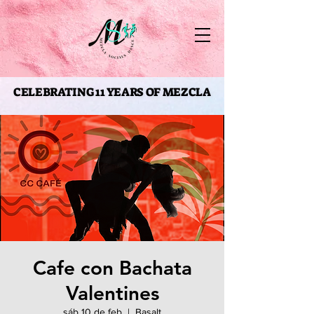
CELEBRATING 11 YEARS OF MEZCLA
CELEBRATING 11 YEARS OF MEZCLA
Cafe con Bachata
Valentines
sáb 10 de feb
  |  
Basalt