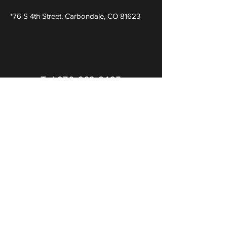
*76 S 4th Street, Carbondale, CO 81623
Tel
970-963-8425
Correo electrónico
info@mezclasocialsdance.com
Reserve una consulta aqui