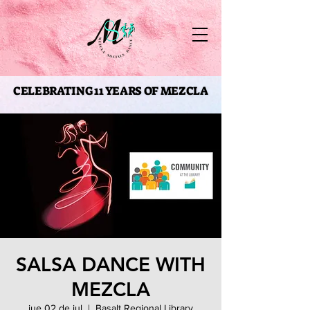
CELEBRATING 11 YEARS OF MEZCLA
CELEBRATING 11 YEARS OF MEZCLA
SALSA DANCE WITH
MEZCLA
jue 02 de jul
  |  
Basalt Regional Library